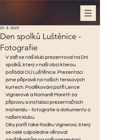
25. 9. 2025
Den spolků Luštěnice -
Fotografie
V září se náš klub prezentoval na Dni 
spolků, který v naší obci kterou 
pořádal OÚ Luštěnice. Prezentaci 
jsme připravili na našich tenisových 
kurtech. Poděkování patří Lence 
Vignerové a Romanĕ Mareth za 
přípravu a instalaci prezentačních 
materiálu - fotografie a dokumenty o 
našem klubu.
Díky patří také Radku Vignerovi, který 
se celé odpoledne věnoval 
návštěvníkům na naší prezentaci.