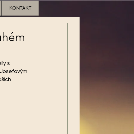
KONTAKT
ruhém
ly s 
 Josefovým 
ašich 