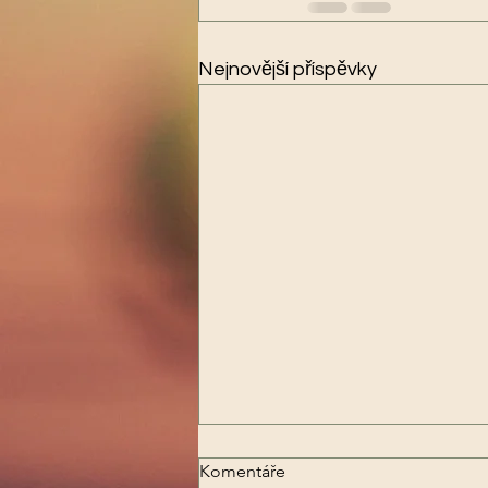
Nejnovější příspěvky
Valná hromada TK Luštěnice
Komentáře
2025 - Oznámení termínu -