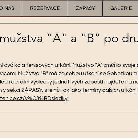
O NÁS
REZERVACE
ZÁPASY
GALERIE
 mužstva "A" a "B" po d
dvě kola tenisových utkání. Mužstvo "A" změřilo svoje sí
icemi. Mužstvo "B" má za sebou utkání se Sobotkou a
ed i detailní výsledky jednotlivých zápasů najdete na n
 sekci ZÁPASY, stejně tak jako termíny dalších utkání.
ustenice.cz/v%C3%BDsledky