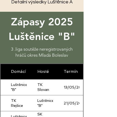
Detailní výsledky Luštěnice A
Zápasy 2025
Luštěnice "B"
3 .liga soutěže neregistrovaných
hráčů okres Mladá Boleslav
Domácí
Hosté
Termín
Luštěnice
TK
13/05/2025
"B"
Slovan
TK
Luštěnice
21/05/2025
Rejšice
"B"
SK
Luštěnice