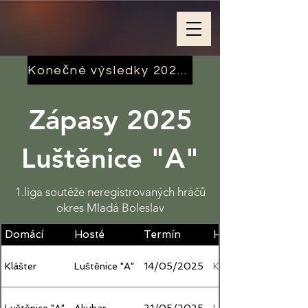
Konečné výsledky 2024 zde
Zápasy 2025
Luštěnice "A"
1.liga soutěže neregistrovaných hráčů
okres Mladá Boleslav
Domácí
Hosté
Termín
Hřiště
Klášter
Luštěnice "A"
14/05/2025
Klášter
Luštěnice "A"
Akubar
21/05/2025
Luštěnice